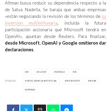
Altman busca reducir su dependencia respecto a la
de Satya Nadella. Se baraja que ambas empresas
«están negociando la revisión de los términos de
su
inversión multimillonaria
, incluida la futura
participación accionaria que Microsoft tendrá en
OpenAI», apuntan desde Reuters. Para finalizar,
desde Microsoft, OpenAI y Google omitieron dar
declaraciones
.
AI
CLOUD
GOOGLE
IA
ETIQUETAS
INTELIGENCIA ARTIFICIAL
MICROSOFT
NUBE
OPENAI