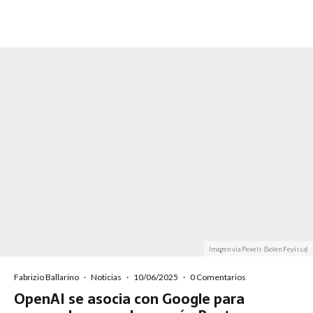
Imagen vía Pexels (Solen Feyissa)
Fabrizio Ballarino
·
Noticias
·
10/06/2025
·
0 Comentarios
OpenAI se asocia con Google para