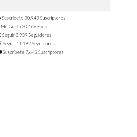
Confirmado: El Huawei Watch GT 7
Pro será presentado este 5 de
agosto
Suscríbete
80.943
Suscriptores
Me Gusta
20.466
Fans
Seguir
3.909
Seguidores
Seguir
11.192
Seguidores
Suscríbete
7.643
Suscriptores