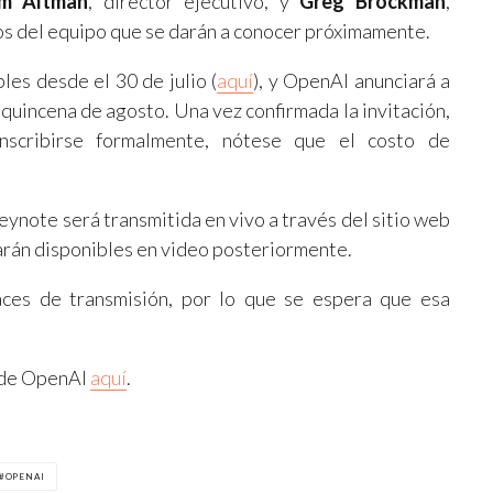
m Altman
, director ejecutivo, y
Greg Brockman
,
s del equipo que se darán a conocer próximamente.
les desde el 30 de julio (
aquí
), y OpenAI anunciará a
quincena de agosto. Una vez confirmada la invitación,
nscribirse formalmente, nótese que el costo de
eynote será transmitida en vivo a través del sitio web
tarán disponibles en video posteriormente.
aces de transmisión, por lo que se espera que esa
s de OpenAI
aquí
.
OPENAI