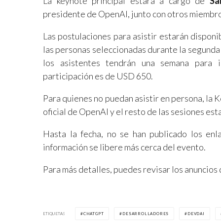
La keynote principal estará a cargo de
Sa
presidente de OpenAI, junto con otros miembro
Las postulaciones para asistir estarán disponib
las personas seleccionadas durante la segunda 
los asistentes tendrán una semana para i
participación es de USD 650.
Para quienes no puedan asistir en persona, la K
oficial de OpenAI y el resto de las sesiones es
Hasta la fecha, no se han publicado los enl
información se libere más cerca del evento.
Para más detalles, puedes revisar los anuncio
ETIQUETAS
CHATGPT
DESARROLLADORES
DEVDAI