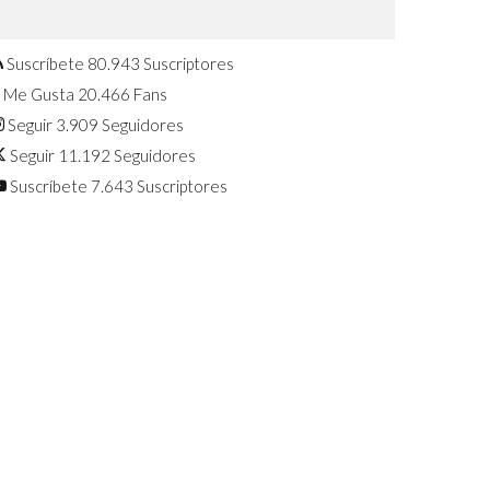
Confirmado: El Huawei Watch GT 7
Pro será presentado este 5 de
agosto
Suscríbete
80.943
Suscriptores
Me Gusta
20.466
Fans
Seguir
3.909
Seguidores
Seguir
11.192
Seguidores
Suscríbete
7.643
Suscriptores