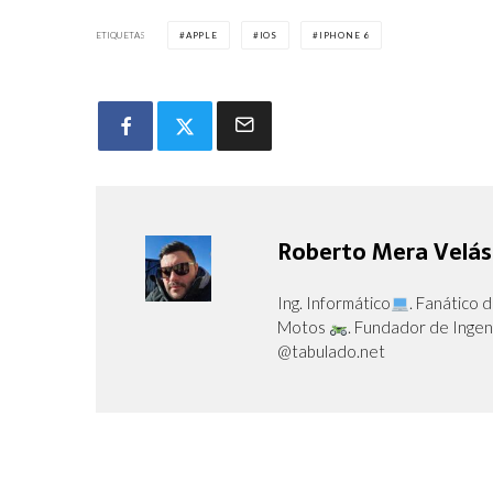
ETIQUETAS
APPLE
IOS
IPHONE 6
Roberto Mera Velá
Ing. Informático
. Fanático 
Motos
. Fundador de Ingen
@tabulado.net