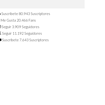
Confirmado: El Huawei Watch GT 7
Pro será presentado este 5 de
agosto
Suscríbete
80.943
Suscriptores
Me Gusta
20.466
Fans
Seguir
3.909
Seguidores
Seguir
11.192
Seguidores
Suscríbete
7.643
Suscriptores