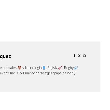
squez
de animales
y tecnología
. Bajista
. Rugby
.
iware Inc., Co-Fundador de @pisapapeles.net y