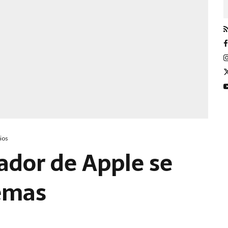
ios
ador de Apple se
uemas