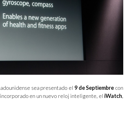
stadounidense sea presentado el
9 de Septiembre
con
 incorporado en un nuevo reloj inteligente, el
iWatch
,