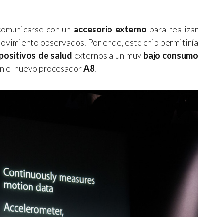
 comunicarse con un
accesorio externo
para realizar
ovimiento observados. Por ende, este chip permitiría
positivos de salud
externos a un muy
bajo consumo
con el nuevo procesador
A8
.