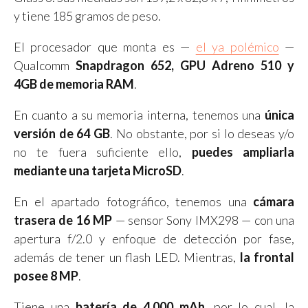
y tiene 185 gramos de peso.
El procesador que monta es —
el ya polémico
—
Qualcomm
Snapdragon 652, GPU Adreno 510 y
4GB de memoria RAM
.
En cuanto a su memoria interna, tenemos una
única
versión de 64 GB
. No obstante, por si lo deseas y/o
no te fuera suficiente ello,
puedes ampliarla
mediante una tarjeta MicroSD
.
En el apartado fotográfico, tenemos una
cámara
trasera de 16 MP
— sensor Sony IMX298 — con una
apertura f/2.0 y enfoque de detección por fase,
además de tener un flash LED. Mientras,
la frontal
posee 8 MP
.
Tiene una
batería de 4.000 mAh
, por lo cual, la