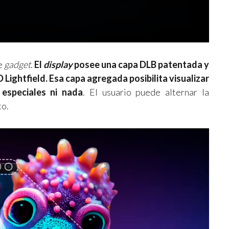
te
gadget
.
El
display
posee una capa DLB patentada y
 Lightfield. Esa capa agregada posibilita visualizar
especiales ni nada
. El usuario puede alternar la
to.