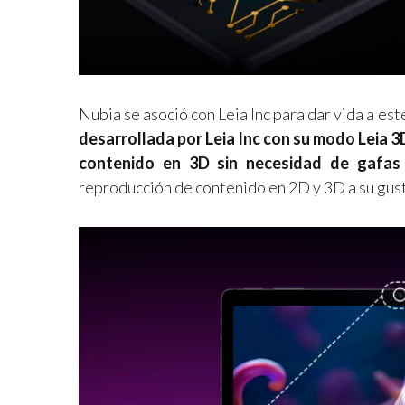
Nubia se asoció con Leia Inc para dar vida a es
desarrollada por Leia Inc con su modo Leia 3D
contenido en 3D sin necesidad de gafas 
reproducción de contenido en 2D y 3D a su gus