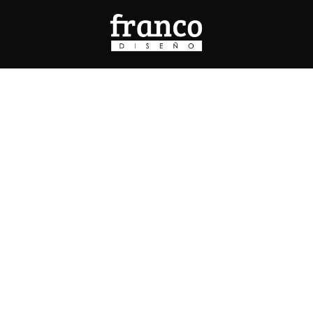
Menú
Prueba de velocidad
Publicita con nosotros
Contacto
Políticas de privacidad
Políticas de contenido
Copyright © 2025 Pisapapeles Networks