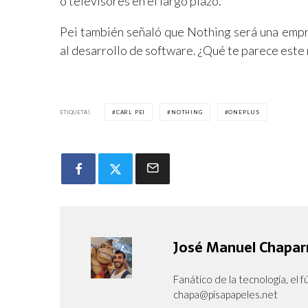
o televisores en el largo plazo.
Pei también señaló que Nothing será una empr
al desarrollo de software. ¿Qué te parece este
ETIQUETAS
CARL PEI
NOTHING
ONEPLUS
José Manuel Chapar
Fanático de la tecnología, el fú
chapa@pisapapeles.net