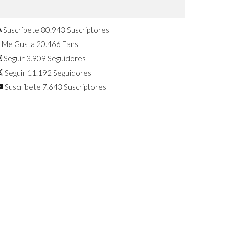
Confirmado: El Huawei Watch GT 7
Pro será presentado este 5 de
agosto
Suscríbete
80.943
Suscriptores
Me Gusta
20.466
Fans
Seguir
3.909
Seguidores
Seguir
11.192
Seguidores
Suscríbete
7.643
Suscriptores