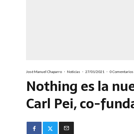
José Manuel Chaparro
·
Noticias
·
27/01/2021
·
0 Comentarios
Nothing es la nu
Carl Pei, co-fun