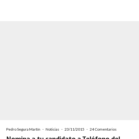
Pedro Segura Martín
·
Noticias
·
23/11/2015
·
24 Comentarios
Nomina a tu candidato a Teléfono del