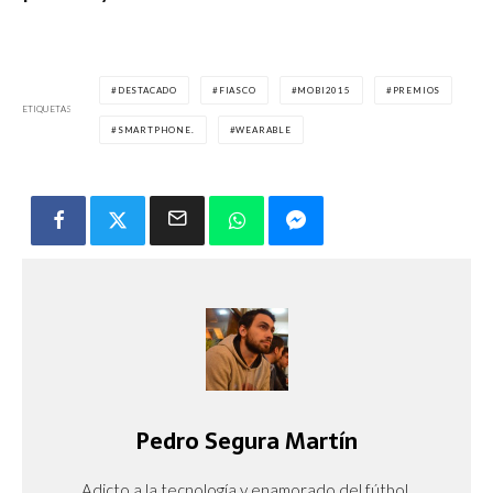
DESTACADO
FIASCO
MOBI2015
PREMIOS
ETIQUETAS
SMARTPHONE.
WEARABLE
Pedro Segura Martín
Adicto a la tecnología y enamorado del fútbol.