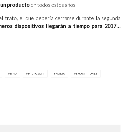
o un producto
en todos estos años.
l trato, el que debería cerrarse durante la segunda
meros dispositivos llegarán a tiempo para 2017…
HMD
MICROSOFT
NOKIA
SMARTPHONES