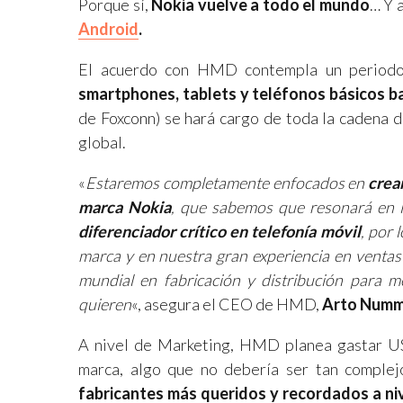
Porque sí,
Nokia vuelve a todo el mundo
… Y 
Android
.
El acuerdo con HMD contempla un perio
smartphones, tablets y teléfonos básicos b
de Foxconn) se hará cargo de toda la cadena de
global.
«
Estaremos completamente enfocados en
crear
marca Nokia
, que sabemos que resonará en 
diferenciador crítico en telefonía móvil
, por 
marca y en nuestra gran experiencia en ventas
mundial en fabricación y distribución para 
quieren
«, asegura el CEO de HMD,
Arto Numm
A nivel de Marketing, HMD planea gastar US
marca, algo que no debería ser tan comple
fabricantes más queridos y recordados a ni