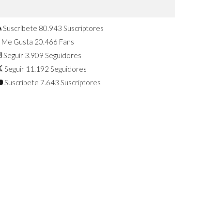
Confirmado: El Huawei Watch GT 7
Pro será presentado este 5 de
agosto
Suscríbete
80.943
Suscriptores
Me Gusta
20.466
Fans
Seguir
3.909
Seguidores
Seguir
11.192
Seguidores
Suscríbete
7.643
Suscriptores