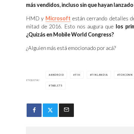
más vendidos, incluso sin que hayan lanzad
HMD y
Microsoft
están cerrando detalles de
mitad de 2016. Esto nos augura que
los pri
¿Quizás en Mobile World Congress?
¿Alguien más está emocionado por acá?
ANDROID
FIH
FINLANDIA
FOXCONN
ETIQUETAS
TABLETS