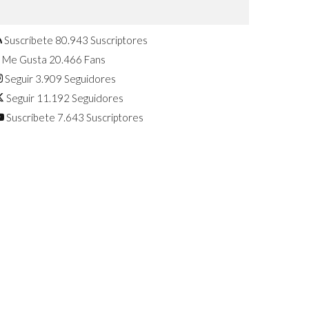
Confirmado: El Huawei Watch GT 7
Pro será presentado este 5 de
agosto
Suscríbete
80.943
Suscriptores
Me Gusta
20.466
Fans
Seguir
3.909
Seguidores
Seguir
11.192
Seguidores
Suscríbete
7.643
Suscriptores