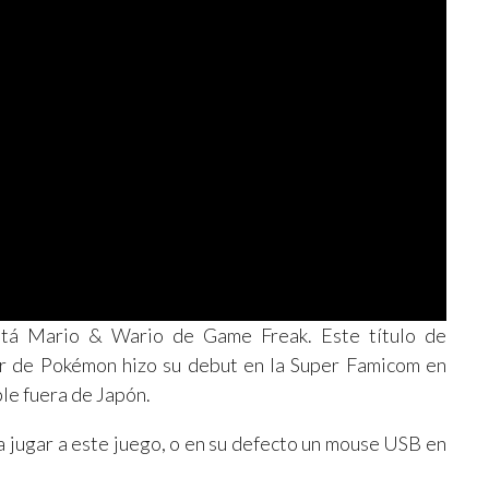
stá Mario & Wario de Game Freak. Este título de
r de Pokémon hizo su debut en la Super Famicom en
ble fuera de Japón.
ara jugar a este juego, o en su defecto un mouse USB en