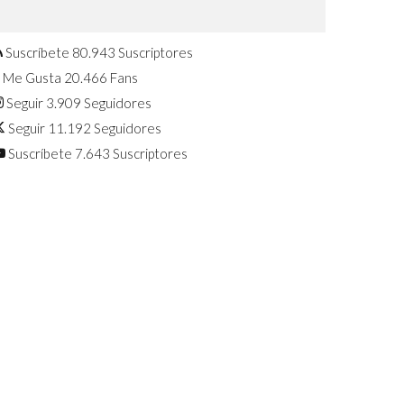
Confirmado: El Huawei Watch GT 7
Pro será presentado este 5 de
agosto
Suscríbete
80.943
Suscriptores
Me Gusta
20.466
Fans
Seguir
3.909
Seguidores
Seguir
11.192
Seguidores
Suscríbete
7.643
Suscriptores