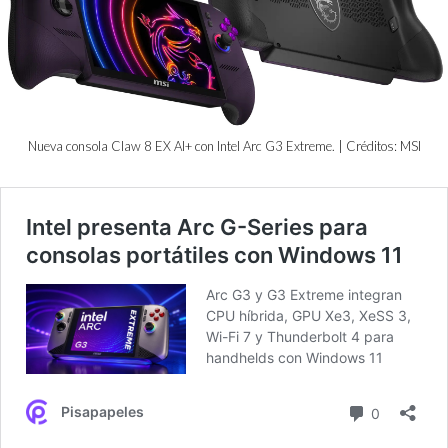
Nueva consola Claw 8 EX AI+ con Intel Arc G3 Extreme. | Créditos: MSI