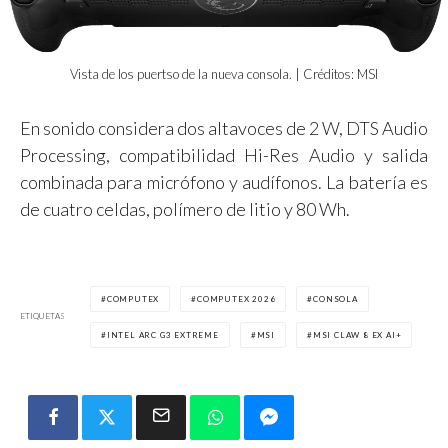
Vista de los puertso de la nueva consola. | Créditos: MSI
En sonido considera dos altavoces de 2 W, DTS Audio
Processing, compatibilidad Hi-Res Audio y salida
combinada para micrófono y audífonos. La batería es
de cuatro celdas, polímero de litio y 80 Wh.
COMPUTEX
COMPUTEX 2026
CONSOLA
ETIQUETAS
INTEL ARC G3 EXTREME
MSI
MSI CLAW 8 EX AI+