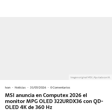
Imagen original MSI | Ajustada con IA.
Ivan
·
Noticias
·
31/05/2026
·
0 Comentarios
MSI anuncia en Computex 2026 el
monitor MPG OLED 322URDX36 con QD-
OLED 4K de 360 Hz