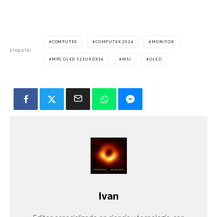
COMPUTEX
COMPUTEX 2026
MONITOR
ETIQUETAS
MPG OLED 322URDX36
MSI
OLED
Ivan