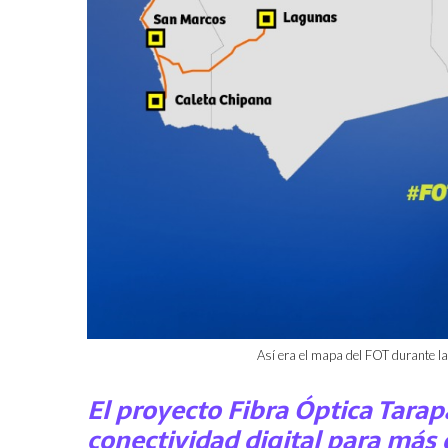
Así era el mapa del FOT durante la 
El proyecto Fibra Óptica Tarap
conectividad digital para más 