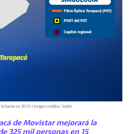
licitación en 2019 | Imagen créditos: Subtel
acá de Movistar mejorará la
de 325 mil personas en 15