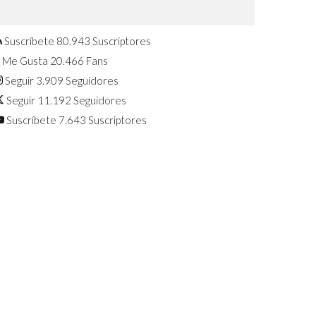
Confirmado: El Huawei Watch GT 7
Pro será presentado este 5 de
agosto
Suscríbete
80.943
Suscriptores
Me Gusta
20.466
Fans
Seguir
3.909
Seguidores
Seguir
11.192
Seguidores
Suscríbete
7.643
Suscriptores