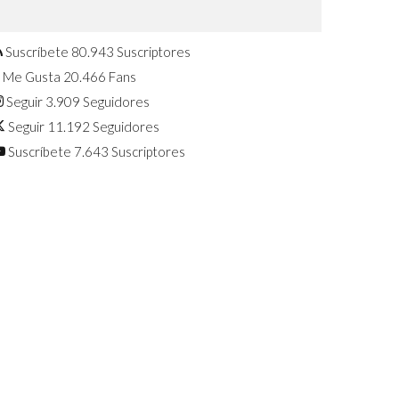
Confirmado: El Huawei Watch GT 7
Pro será presentado este 5 de
agosto
Suscríbete
80.943
Suscriptores
Me Gusta
20.466
Fans
Seguir
3.909
Seguidores
Seguir
11.192
Seguidores
Suscríbete
7.643
Suscriptores