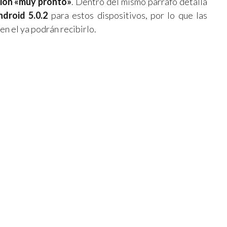
ción «muy pronto»
. Dentro del mismo párrafo detalla
droid 5.0.2
para estos dispositivos, por lo que las
en el ya podrán recibirlo.