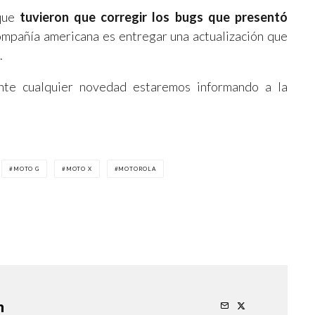
que
tuvieron que corregir los bugs que presentó
compañía americana es entregar una actualización que
.
nte cualquier novedad estaremos informando a la
MOTO G
MOTO X
MOTOROLA
n