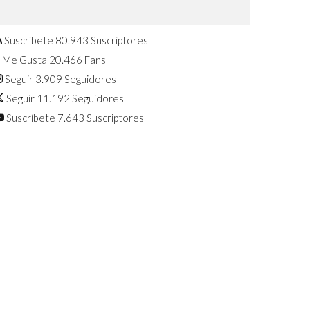
Confirmado: El Huawei Watch GT 7
Pro será presentado este 5 de
agosto
Suscríbete
80.943
Suscriptores
Me Gusta
20.466
Fans
Seguir
3.909
Seguidores
Seguir
11.192
Seguidores
Suscríbete
7.643
Suscriptores