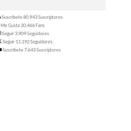
Confirmado: El Huawei Watch GT 7
Pro será presentado este 5 de
agosto
Suscríbete
80.943
Suscriptores
Me Gusta
20.466
Fans
Seguir
3.909
Seguidores
Seguir
11.192
Seguidores
Suscríbete
7.643
Suscriptores