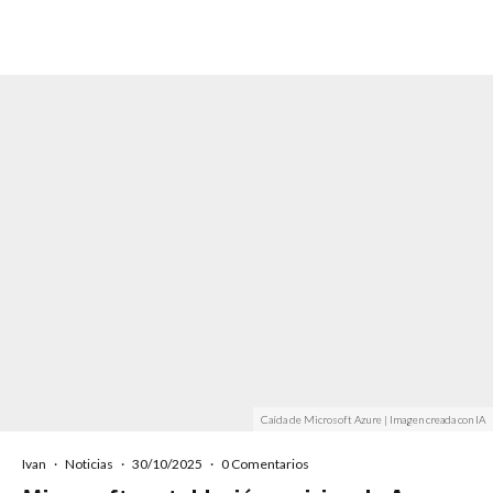
Caída de Microsoft Azure | Imagen creada con IA
Ivan
·
Noticias
·
30/10/2025
·
0 Comentarios