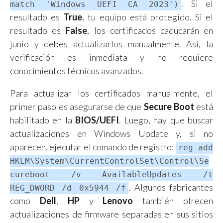
. Si el
match 'Windows UEFI CA 2023')
resultado es
True
, tu equipo está protegido. Si el
resultado es
False
, los certificados caducarán en
junio y debes actualizarlos manualmente. Así, la
verificación es inmediata y no requiere
conocimientos técnicos avanzados.
Para actualizar los certificados manualmente, el
primer paso es asegurarse de que
Secure Boot
está
habilitado en la
BIOS/UEFI
. Luego, hay que buscar
actualizaciones en Windows Update y, si no
aparecen, ejecutar el comando de registro:
reg add
HKLM\System\CurrentControlSet\Control\Se
cureboot /v AvailableUpdates /t
. Algunos fabricantes
REG_DWORD /d 0x5944 /f
como
Dell
,
HP
y
Lenovo
también ofrecen
actualizaciones de firmware separadas en sus sitios