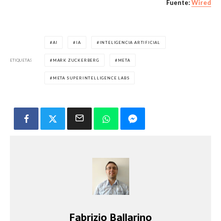
Fuente:
Wired
AI
IA
INTELIGENCIA ARTIFICIAL
ETIQUETAS
MARK ZUCKERBERG
META
META SUPERINTELLIGENCE LABS
Fabrizio Ballarino