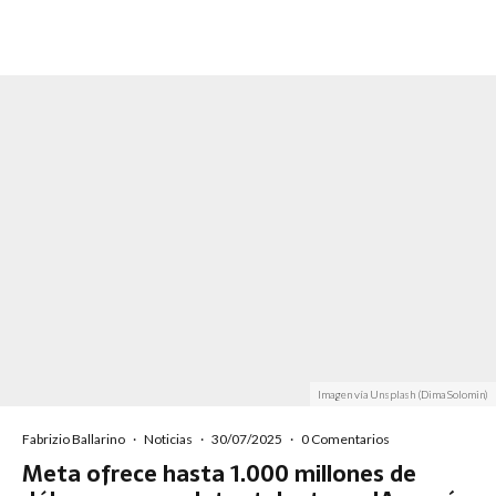
Imagen vía Unsplash (Dima Solomin)
Fabrizio Ballarino
·
Noticias
·
30/07/2025
·
0 Comentarios
Meta ofrece hasta 1.000 millones de