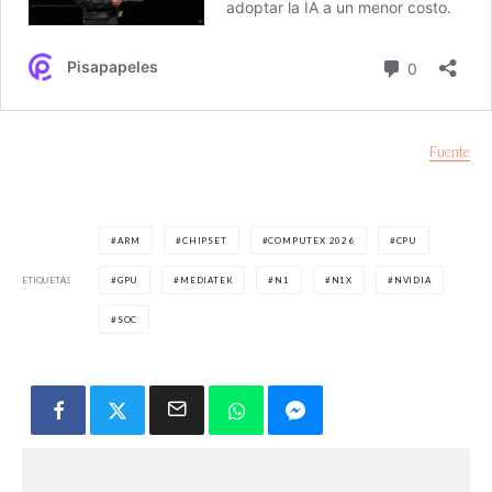
Fuente
ARM
CHIPSET
COMPUTEX 2026
CPU
ETIQUETAS
GPU
MEDIATEK
N1
N1X
NVIDIA
SOC