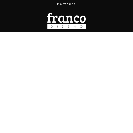
Partners
Menú
Prueba de velocidad
Publicita con nosotros
Contacto
Políticas de privacidad
Políticas de contenido
Copyright © 2025 Pisapapeles Networks