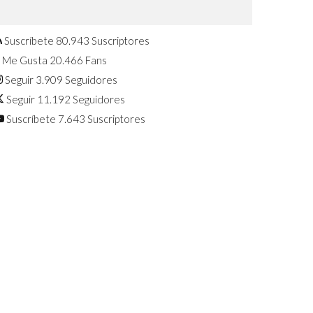
Confirmado: El Huawei Watch GT 7
Pro será presentado este 5 de
agosto
Suscríbete
80.943
Suscriptores
Me Gusta
20.466
Fans
Seguir
3.909
Seguidores
Seguir
11.192
Seguidores
Suscríbete
7.643
Suscriptores