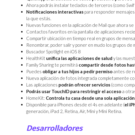
Ahora podrás instalar teclados de terceros (como Swif
Notificaciones interactivas
para responder mensajes o
la que estás.
Nuevas funciones en la aplicación de Mail que ahora se 
Contactos favoritos en la pantalla de aplicaciones reci
Compartir ubicación en tiempo real en grupos de mensaj
Renombrar, poder salir y poner en mudo los grupos de 
Buscador Spotlight en iOS 8
HealthKit
unifica las aplicaciones de salud
y las muest
Family Sharing te permitirá
compartir desde fotos has
Puedes
obligar a tus hijos a pedir permiso
antes de re
Nueva aplicación de fotos integrada completamente c
Las aplicaciones
podrán ofrecer servicios
(como compar
Podrás usar TouchID para restringir el acceso
a otra
HomeKit:
Controla tu casa desde una sola aplicación
Disponible para iPhones desde el 4s en adelante (
el i
generación, iPad 2, Retina, Air, Mini y Mini Retina.
Desarrolladores