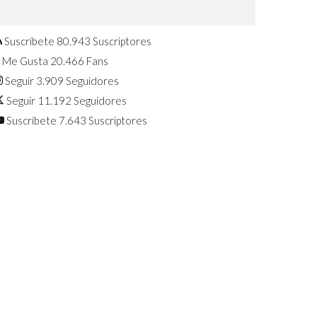
Confirmado: El Huawei Watch GT 7
Pro será presentado este 5 de
agosto
Suscríbete
80.943
Suscriptores
Me Gusta
20.466
Fans
Seguir
3.909
Seguidores
Seguir
11.192
Seguidores
Suscríbete
7.643
Suscriptores