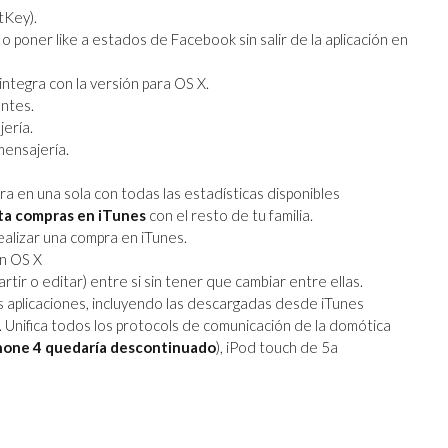
tKey).
 poner like a estados de Facebook sin salir de la aplicación en
integra con la versión para OS X.
entes.
ería.
mensajería.
ra en una sola con todas las estadísticas disponibles
ta compras en iTunes
con el resto de tu familia.
alizar una compra en iTunes.
on OS X
tir o editar) entre si sin tener que cambiar entre ellas.
s aplicaciones, incluyendo las descargadas desde iTunes
. Unifica todos los protocols de comunicación de la domótica
Phone 4 quedaría descontinuado
), iPod touch de 5a