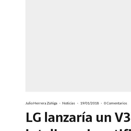
Julio Herrera Zúñiga
·
Noticias
·
19/01/2018
·
0 Comentarios
LG lanzaría un V