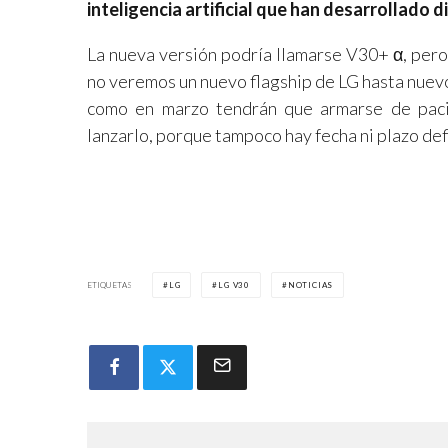
inteligencia artificial que han desarrollado
La nueva versión podría llamarse V30+ α, pero 
no veremos un nuevo flagship de LG hasta nuevo
como en marzo tendrán que armarse de paci
lanzarlo, porque tampoco hay fecha ni plazo def
ETIQUETAS
LG
LG V30
NOTICIAS