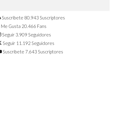
Confirmado: El Huawei Watch GT 7
Pro será presentado este 5 de
agosto
Suscríbete
80.943
Suscriptores
Me Gusta
20.466
Fans
Seguir
3.909
Seguidores
Seguir
11.192
Seguidores
Suscríbete
7.643
Suscriptores