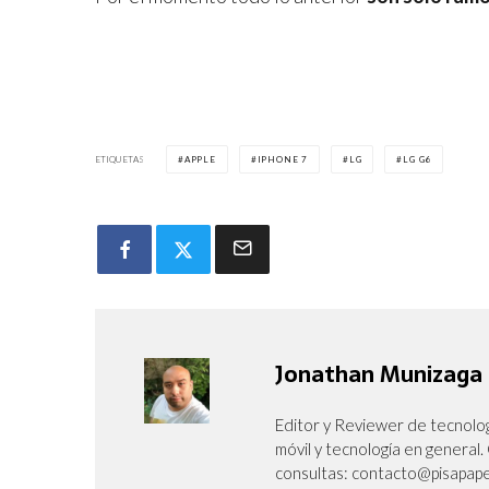
ETIQUETAS
APPLE
IPHONE 7
LG
LG G6
Jonathan Munizaga
Editor y Reviewer de tecnolog
móvil y tecnología en genera
consultas: contacto@pisapape