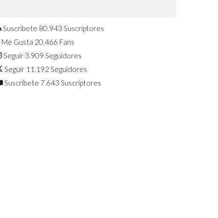
Confirmado: El Huawei Watch GT 7
Pro será presentado este 5 de
agosto
Suscríbete
80.943
Suscriptores
Me Gusta
20.466
Fans
Seguir
3.909
Seguidores
Seguir
11.192
Seguidores
Suscríbete
7.643
Suscriptores