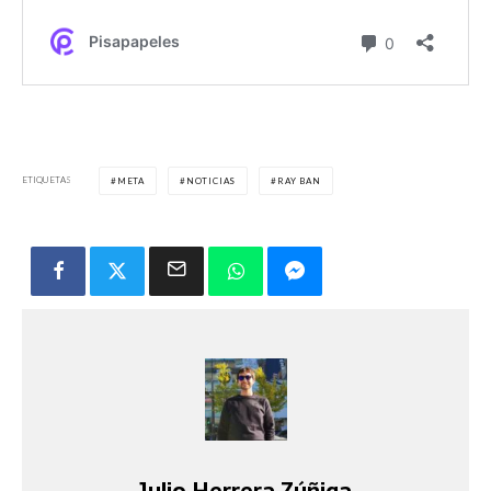
ETIQUETAS
META
NOTICIAS
RAY BAN
Julio Herrera Zúñiga