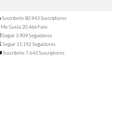
Confirmado: El Huawei Watch GT 7
Pro será presentado este 5 de
agosto
Suscríbete
80.943
Suscriptores
Me Gusta
20.466
Fans
Seguir
3.909
Seguidores
Seguir
11.192
Seguidores
Suscríbete
7.643
Suscriptores