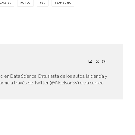
LAXY S8
OREO
S8
SAMSUNG
Sc. en Data Science. Entusiasta de los autos, la ciencia y
arme a través de Twitter (@iNeelsonSV) o vía correo.