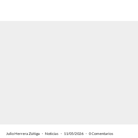
Julio Herrera Zúñiga
·
Noticias
·
11/05/2026
·
0 Comentarios