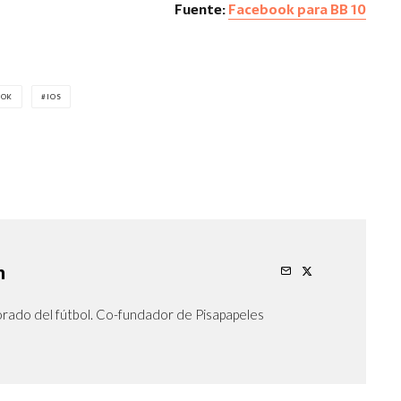
Fuente:
Facebook para BB 10
OOK
IOS
n
orado del fútbol. Co-fundador de Pisapapeles