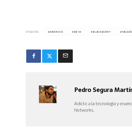
ETIQUETAS
ANDROID
BB 10
BLACKBERRY
FACEB
Pedro Segura Martí
Adicto a la tecnología y enam
Networks.