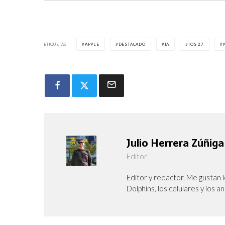
ETIQUETAS
APPLE
DESTACADO
IA
IOS 27
Julio Herrera Zúñiga
Editor
Editor y redactor. Me gustan l
Dolphins, los celulares y los a