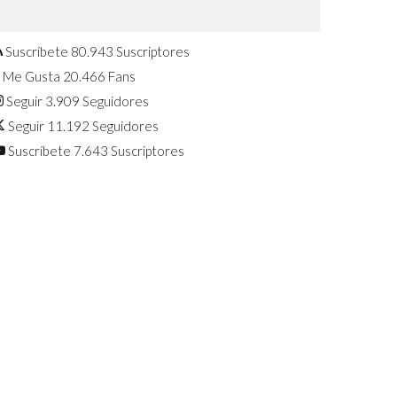
Confirmado: El Huawei Watch GT 7
Pro será presentado este 5 de
agosto
Suscríbete
80.943
Suscriptores
Me Gusta
20.466
Fans
Seguir
3.909
Seguidores
Seguir
11.192
Seguidores
Suscríbete
7.643
Suscriptores