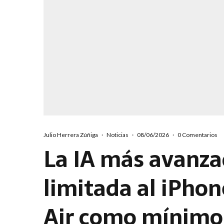
Julio Herrera Zúñiga
·
Noticias
·
08/06/2026
·
0 Comentarios
La IA más avanza
limitada al iPhon
Air como mínimo: