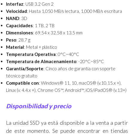
Interfaz
: USB 3.2 Gen 2
Velocidad
: Hasta 1,050 MB/s lectura, 1,000 MB/s escritura
NAND
: 3D
Capacidades
: 1 TB, 2 TB
Dimensiones
: 69.54 x 32.58 x 13.5 mm
Peso
: 28.7 g
Material
: Metal + plástico
Temperatura Operativa
: 0°C~40°C
Temperatura de Almacenamiento
: -20°C~85°C
Garantía/Soporte
: Cinco años de garantía con soporte
técnico gratuito
Compatible con
: Windows® 11, 10, macOS® (v.10.15.x +),
Linux (v. 4.4.x +), Chrome OS™, Android™, iOS/iPadOS® (v.13+)
Disponibilidad y precio
La unidad SSD ya está disponible a la venta a partir
de este momento. Se puede encontrar en tiendas