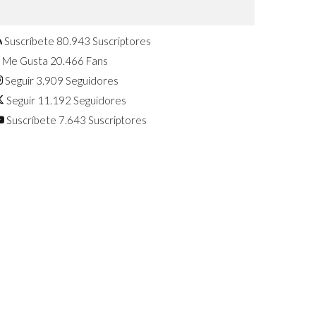
Confirmado: El Huawei Watch GT 7
Pro será presentado este 5 de
agosto
Suscríbete
80.943
Suscriptores
Me Gusta
20.466
Fans
Seguir
3.909
Seguidores
Seguir
11.192
Seguidores
Suscríbete
7.643
Suscriptores