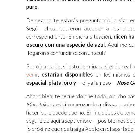
puro
.
De seguro te estarás preguntando lo siguie
Según ellos, pudieron acceder a los proto
correspondiente. En dicha situación,
dicen ha
oscuro con una especie de azul
. Aquí me qu
llegaron a confundirse con un azul?
Por otra parte, si esto terminara siendo real,
venir
,
estarían disponibles
en los mismos co
espacial, plata, oro y
— el ya famoso —
Rose G
Ahora bien, te recuerdo que todo lo dicho has
Macotakara
está comenzando a divagar sobre
hacerlo… o puede que no. En fin, debes de tom
seguro de aquí a septiembre — posible mes de
lo próximo que nos traiga Apple en el apartado 