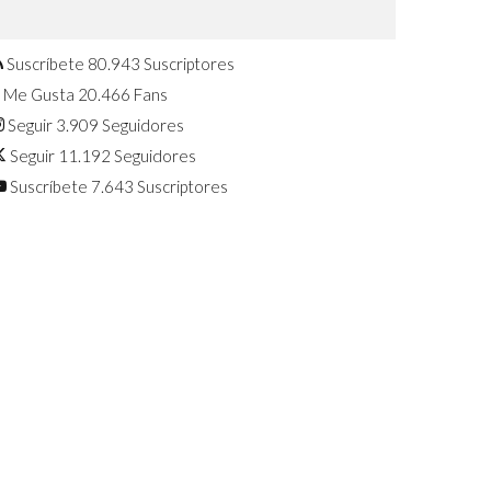
Confirmado: El Huawei Watch GT 7
Pro será presentado este 5 de
agosto
Suscríbete
80.943
Suscriptores
Me Gusta
20.466
Fans
Seguir
3.909
Seguidores
Seguir
11.192
Seguidores
Suscríbete
7.643
Suscriptores