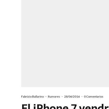
Fabrizio Ballarino
·
Rumores
·
28/06/2016
·
0 Comentarios
El iPhone 7 vendr