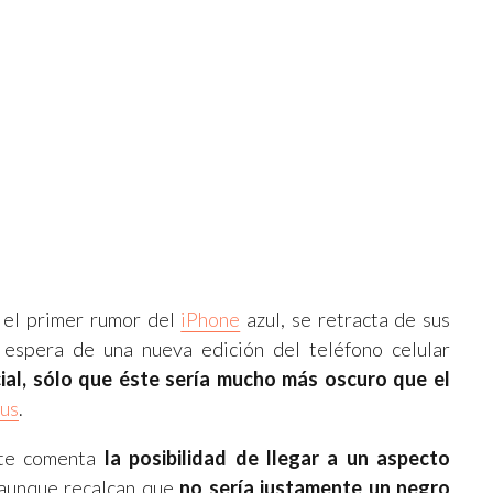
ó el primer rumor del
iPhone
azul, se retracta de sus
espera de una nueva edición del teléfono celular
ial, sólo que éste sería mucho más oscuro que el
lus
.
ente comenta
la posibilidad de llegar a un aspecto
 aunque recalcan que
no sería justamente un negro