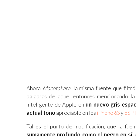
Ahora
Macotakara
, la misma fuente que filtr
palabras de aquel entonces mencionando la 
inteligente de Apple en
un nuevo gris espac
actual tono
apreciable en los
iPhone 6S
y
6S P
Tal es el punto de modificación, que la fu
sumamente profundo como el negro en sí
,