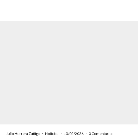
Julio Herrera Zúñiga
·
Noticias
·
13/05/2026
·
0 Comentarios