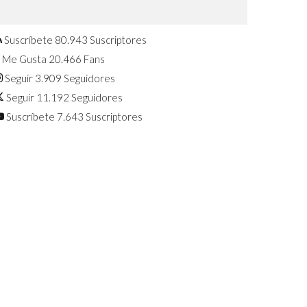
Confirmado: El Huawei Watch GT 7
Pro será presentado este 5 de
agosto
Suscríbete
80.943
Suscriptores
Me Gusta
20.466
Fans
Seguir
3.909
Seguidores
Seguir
11.192
Seguidores
Suscríbete
7.643
Suscriptores