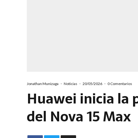
Jonathan Munizaga
·
Noticias
·
20/05/2026
·
0 Comentarios
Huawei inicia la 
del Nova 15 Max