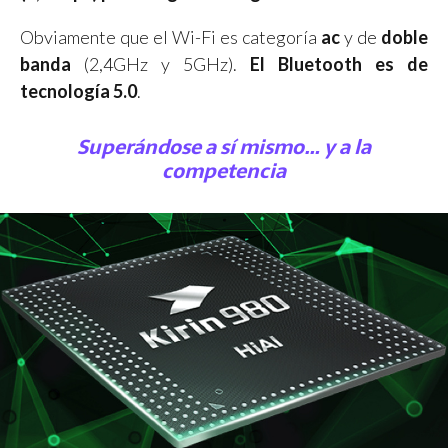
Obviamente que el Wi-Fi es categoría
ac
y de
doble
banda
(2,4GHz y 5GHz).
El Bluetooth es de
tecnología 5.0
.
Superándose a sí mismo… y a la
competencia