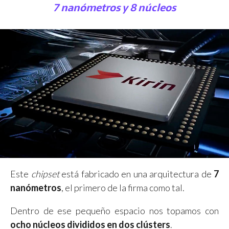
7 nanómetros y 8 núcleos
Este
chipset
está fabricado en una arquitectura de
7
nanómetros
, el primero de la firma como tal.
Dentro de ese pequeño espacio nos topamos con
ocho núcleos divididos en dos clústers
.