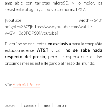
ampliable con tarjetas microSD, y lo mejor, es
resistente al agua y al polvo con norma IPX7.
[youtube width=»640″
height=»360″]https://www.youtube.com/watch?
v=GVH0d0FOPS0[/youtube]
El equipo se encuentra
en
exclusiva
para la compañía
estadounidense
AT&T
y aún
no se sabe nada
respecto del precio
, pero se espera que en lso
próximos meses esté llegando al resto del mundo.
Vía:
Android Police
ETIQUETAS
ANDROID
HTC
SELFIE