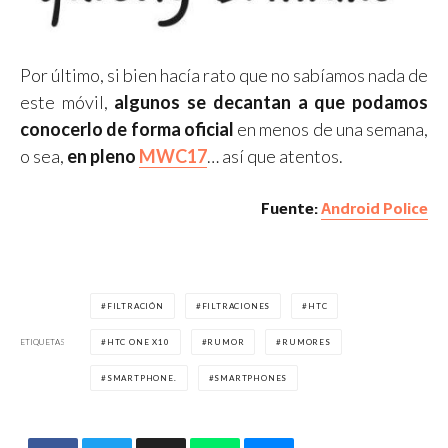
Por último, si bien hacía rato que no sabíamos nada de
este móvil,
algunos se decantan a que podamos
conocerlo de forma oficial
en menos de una semana,
o sea,
en pleno
MWC17
… así que atentos.
Fuente:
Android Police
FILTRACIÓN
FILTRACIONES
HTC
ETIQUETAS
HTC ONE X10
RUMOR
RUMORES
SMARTPHONE.
SMARTPHONES