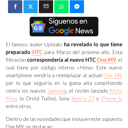
El famoso
leaker
Upleaks
ha revelado lo que tiene
preparado
HTC
para Marzo del próximo año. Esta
filtración
correspondería
al nuevo HTC
One M9
, el
cual tiene por código interno «
Hima
«. Este nuevo
smartphone vendría a reemplazar al actual
One M8
por lo que seguiría en la gama alta compitiendo
contra los nuevos
Samsung
, el recién lanzado
Moto
Maxx
(o Droid Turbo), Sony
Xperia Z3
y
iPhone 6
,
entre otros.
Dentro de las novedades que incluyen este supuesto
One M9, se destacan: