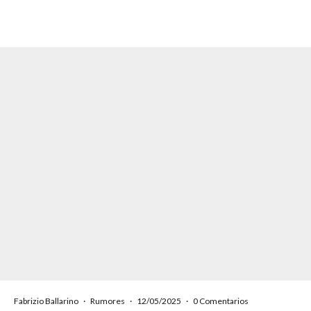
Fabrizio Ballarino
·
Rumores
·
12/05/2025
·
0 Comentarios