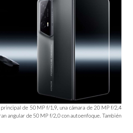
 principal de 50 MP f/1,9, una cámara de 20 MP f/2,4
ran angular de 50 MP f/2,0 con autoenfoque. También