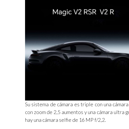
Su sistema de cámara es triple con una cámara
con zoom de 2,5 aumentos y una cámara ultra g
hay una cámara selfie de 16 MP f/2,2.