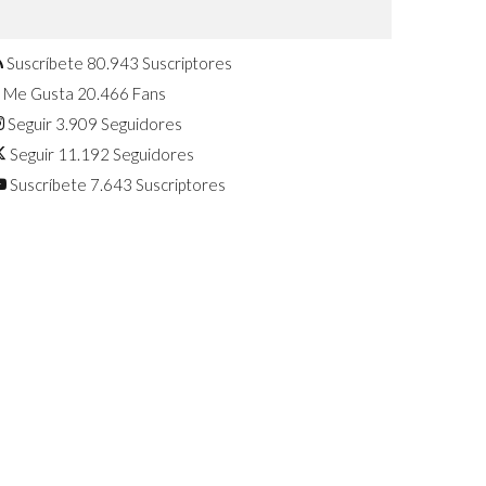
Confirmado: El Huawei Watch GT 7
Pro será presentado este 5 de
agosto
Suscríbete
80.943
Suscriptores
Me Gusta
20.466
Fans
Seguir
3.909
Seguidores
Seguir
11.192
Seguidores
Suscríbete
7.643
Suscriptores