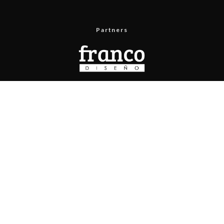
Partners
Menú
Prueba de velocidad
Publicita con nosotros
Contacto
Políticas de privacidad
Políticas de contenido
Copyright © 2025 Pisapapeles Networks