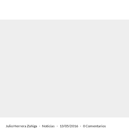
Julio Herrera Zúñiga
·
Noticias
·
13/05/2016
·
0 Comentarios