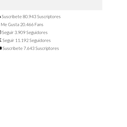
Confirmado: El Huawei Watch GT 7
Pro será presentado este 5 de
agosto
Suscríbete
80.943
Suscriptores
Me Gusta
20.466
Fans
Seguir
3.909
Seguidores
Seguir
11.192
Seguidores
Suscríbete
7.643
Suscriptores