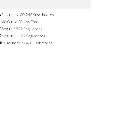
Confirmado: El Huawei Watch GT 7
Pro será presentado este 5 de
agosto
Suscríbete
80.943
Suscriptores
Me Gusta
20.466
Fans
Seguir
3.909
Seguidores
Seguir
11.192
Seguidores
Suscríbete
7.643
Suscriptores