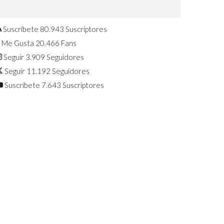
Confirmado: El Huawei Watch GT 7
Pro será presentado este 5 de
agosto
Suscríbete
80.943
Suscriptores
Me Gusta
20.466
Fans
Seguir
3.909
Seguidores
Seguir
11.192
Seguidores
Suscríbete
7.643
Suscriptores