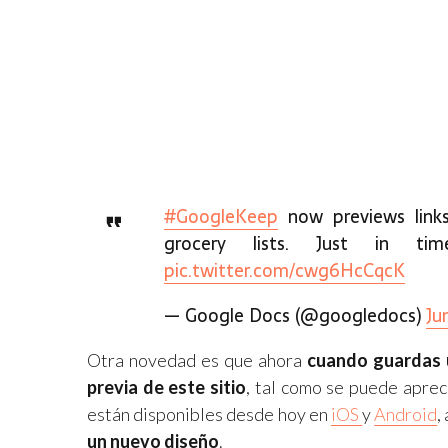
#GoogleKeep
now previews link
grocery lists. Just in 
pic.twitter.com/cwg6HcCqcK
— Google Docs (@googledocs)
Ju
Otra novedad es que ahora
cuando guardas u
previa de este sitio
, tal como se puede aprec
están disponibles desde hoy en
iOS
y
Android
,
un nuevo diseño
.