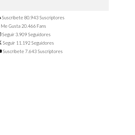
Confirmado: El Huawei Watch GT 7
Pro será presentado este 5 de
agosto
Suscríbete
80.943
Suscriptores
Me Gusta
20.466
Fans
Seguir
3.909
Seguidores
Seguir
11.192
Seguidores
Suscríbete
7.643
Suscriptores