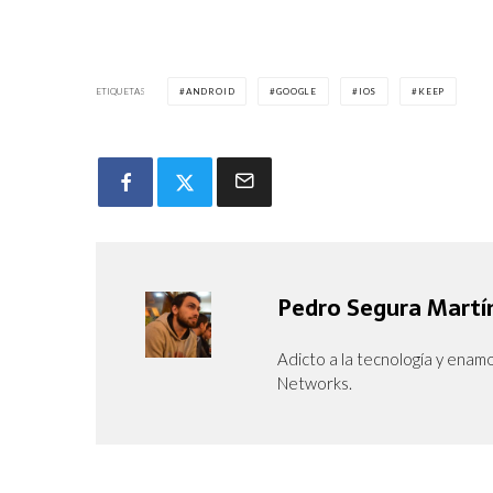
ETIQUETAS
ANDROID
GOOGLE
IOS
KEEP
Pedro Segura Martí
Adicto a la tecnología y enam
Networks.