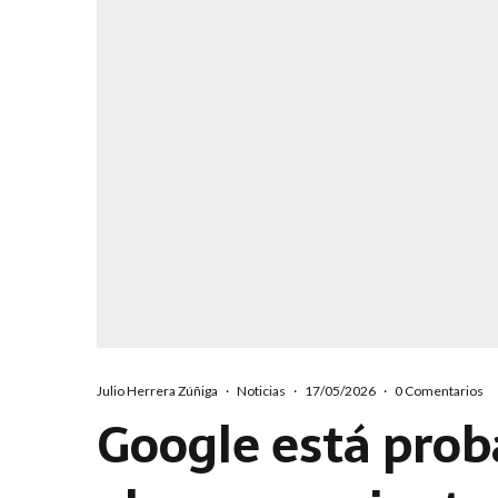
Julio Herrera Zúñiga
·
Noticias
·
17/05/2026
·
0 Comentarios
Google está proba