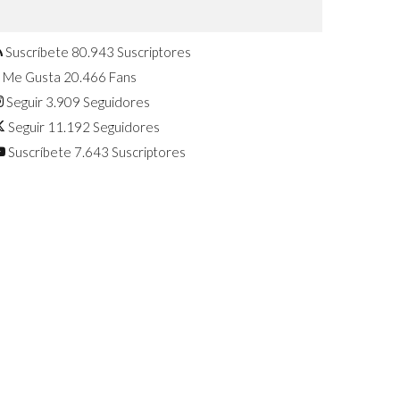
Confirmado: El Huawei Watch GT 7
Pro será presentado este 5 de
agosto
Suscríbete
80.943
Suscriptores
Me Gusta
20.466
Fans
Seguir
3.909
Seguidores
Seguir
11.192
Seguidores
Suscríbete
7.643
Suscriptores