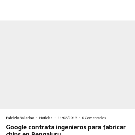
Fabrizio Ballarino
·
Noticias
·
11/02/2019
·
0 Comentarios
Google contrata ingenieros para fabricar
chips en Bengaluru